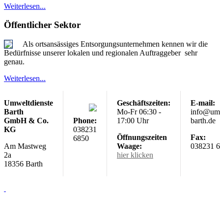
Weiterlesen...
Öffentlicher Sektor
Als ortsansässiges Entsorgungsunternehmen kennen wir die
Bedürfnisse unserer lokalen und regionalen Auftraggeber sehr
genau.
Weiterlesen...
Umweltdienste
Geschäftszeiten:
E-mail:
Barth
Mo-Fr 06:30 -
info@umw
GmbH & Co.
Phone:
17:00 Uhr
barth.de
KG
038231
Öffnungszeiten
Fax:
6850
Am Mastweg
Waage:
038231 
2a
hier klicken
18356 Barth